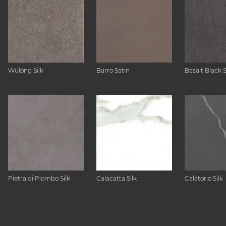
Wulong Silk
Barro Satin
Basalt Black 
Pietra di Piombo Silk
Calacatta Silk
Calatorio Silk