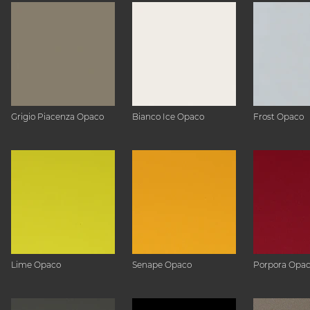
Grigio Piacenza Opaco
Bianco Ice Opaco
Frost Opaco
Lime Opaco
Senape Opaco
Porpora Opa