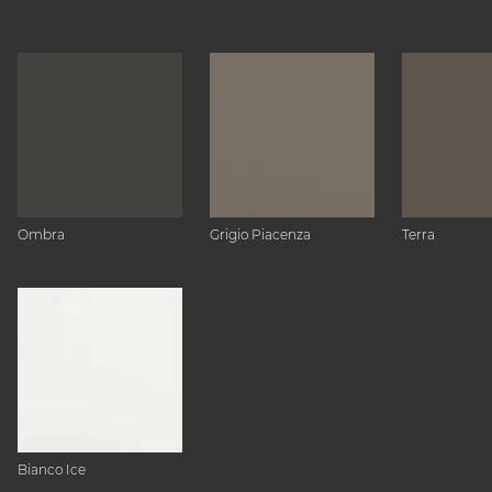
Ombra
Grigio Piacenza
Terra
Bianco Ice