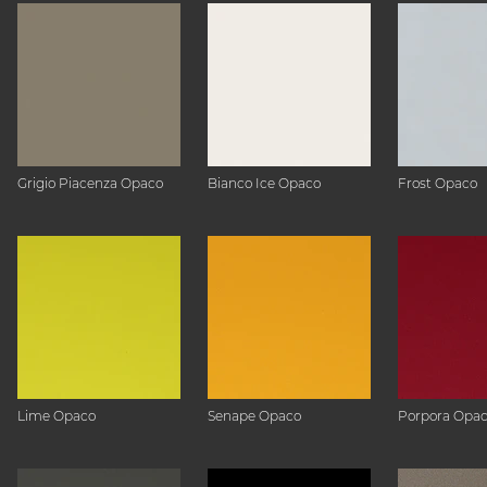
Grigio Piacenza Opaco
Bianco Ice Opaco
Frost Opaco
Lime Opaco
Senape Opaco
Porpora Opa