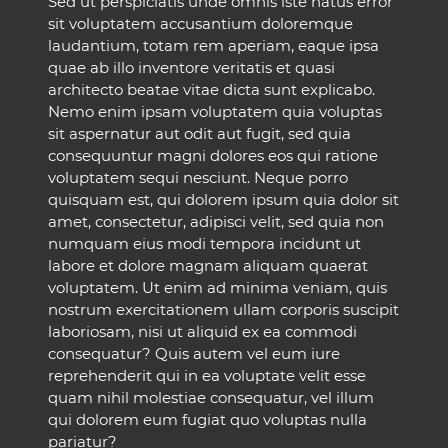
Sed ut perspiciatis unde omnis iste natus error
sit voluptatem accusantium doloremque
laudantium, totam rem aperiam, eaque ipsa
quae ab illo inventore veritatis et quasi
architecto beatae vitae dicta sunt explicabo.
Nemo enim ipsam voluptatem quia voluptas
sit aspernatur aut odit aut fugit, sed quia
consequuntur magni dolores eos qui ratione
voluptatem sequi nesciunt. Neque porro
quisquam est, qui dolorem ipsum quia dolor sit
amet, consectetur, adipisci velit, sed quia non
numquam eius modi tempora incidunt ut
labore et dolore magnam aliquam quaerat
voluptatem. Ut enim ad minima veniam, quis
nostrum exercitationem ullam corporis suscipit
laboriosam, nisi ut aliquid ex ea commodi
consequatur? Quis autem vel eum iure
reprehenderit qui in ea voluptate velit esse
quam nihil molestiae consequatur, vel illum
qui dolorem eum fugiat quo voluptas nulla
pariatur?