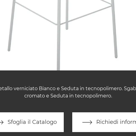
tallo verniciato Bianco e Seduta in tecnopolimero. Sgab
cromato e Seduta in tecnopolimero.
Sfoglia il Catalogo
Richiedi infor