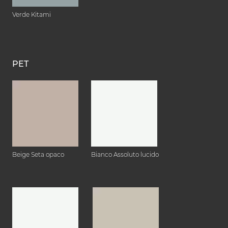
Verde Kitami
PET
Beige Seta opaco
Bianco Assoluto lucido