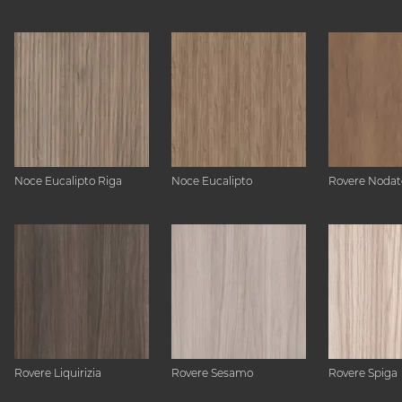
Noce Eucalipto Riga
Noce Eucalipto
Rovere Nodat
Rovere Liquirizia
Rovere Sesamo
Rovere Spiga