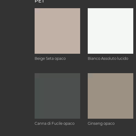
PET
Beige Seta opaco
Bianco Assoluto lucido
Canna di Fucile opaco
Ginseng opaco