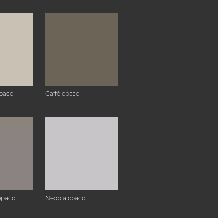
paco
Caffè opaco
opaco
Nebbia opaco