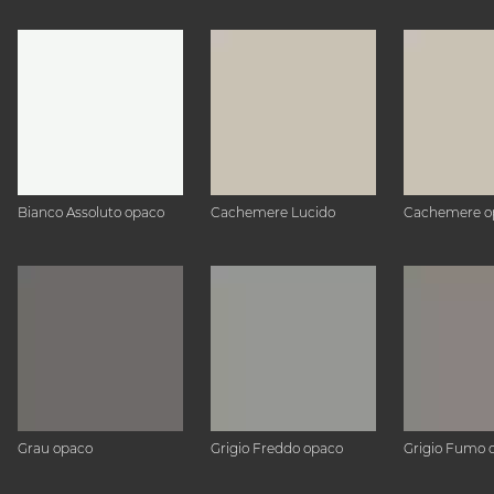
Bianco Assoluto opaco
Cachemere Lucido
Cachemere o
Grau opaco
Grigio Freddo opaco
Grigio Fumo 