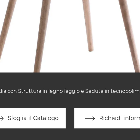
ia con Struttura in legno faggio e Seduta in tecnopoli
Sfoglia il Catalogo
Richiedi infor