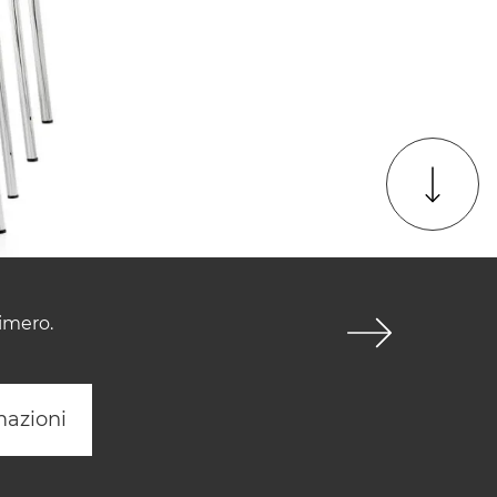
imero.
mazioni