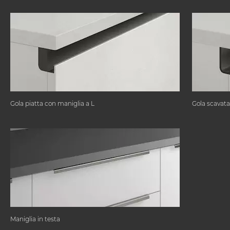
Gola piatta con maniglia a L
Gola scavata
Maniglia in testa