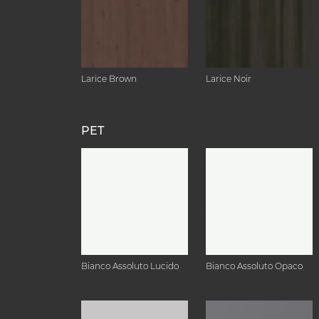
Larice Brown
Larice Noir
PET
Bianco Assoluto Lucido
Bianco Assoluto Opaco