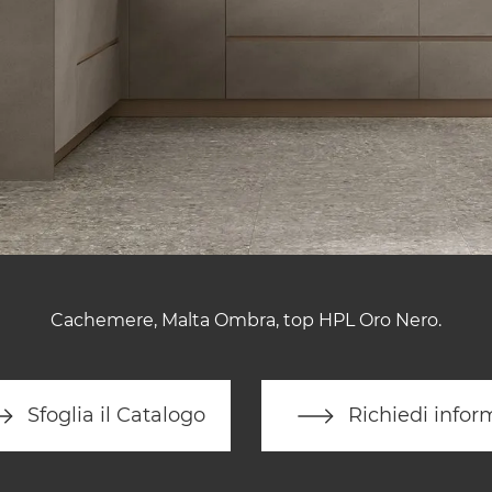
Cachemere, Malta Ombra, top HPL Oro Nero.
Sfoglia il Catalogo
Richiedi infor