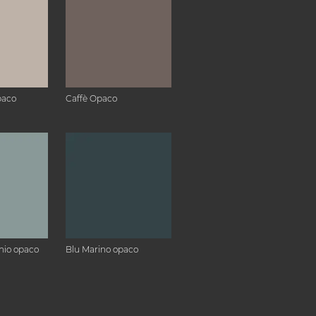
paco
Caffè Opaco
hio opaco
Blu Marino opaco