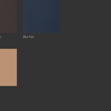
o
Blu Fes