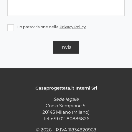
Ho preso visione della
Privacy Policy
Invia
Casaprogettata.it Interni Srl
Sede legale
Corso Sempione 51
20145 Milano (Milano)
Tel
+39 02-80886826
© 2026 - P.IVA 11834820968