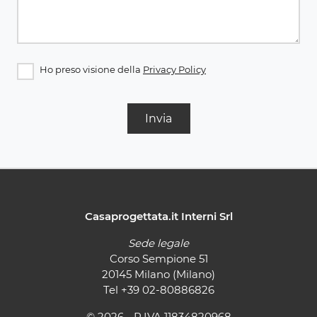
Ho preso visione della
Privacy Policy
Invia
Casaprogettata.it Interni Srl
Sede legale
Corso Sempione 51
20145 Milano (Milano)
Tel
+39 02-80886826
© 2026 - P.IVA 11834820968